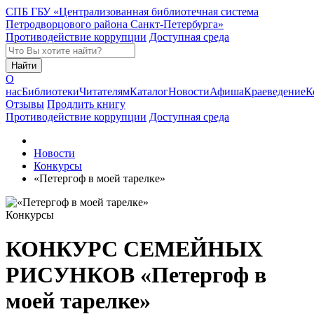
СПБ ГБУ «Централизованная библиотечная система
Петродворцового района Санкт-Петербурга»
Противодействие коррупции
Доступная среда
Найти
О
нас
Библиотеки
Читателям
Каталог
Новости
Афиша
Краеведение
К
Отзывы
Продлить книгу
Противодействие коррупции
Доступная среда
Новости
Конкурсы
«Петергоф в моей тарелке»
Конкурсы
КОНКУРС
СЕМЕЙНЫХ
РИСУНКОВ «Петергоф в
моей тарелке»