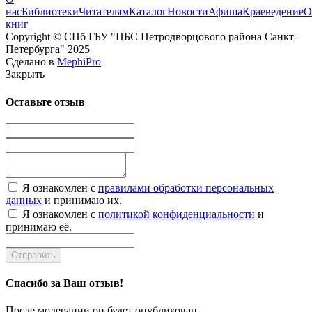
нас
Библиотеки
Читателям
Каталог
Новости
Афиша
Краеведение
О
книг
Copyright © СПб ГБУ "ЦБС Петродворцового района Санкт-
Петербурга" 2025
Сделано в
MephiPro
Закрыть
Оставьте отзыв
Я ознакомлен с
правилами обработки персональных
данных
и принимаю их.
Я ознакомлен с
политикой конфиденциальности
и
принимаю её.
Отправить
Спасибо за Ваш отзыв!
После модерации он будет опубликован