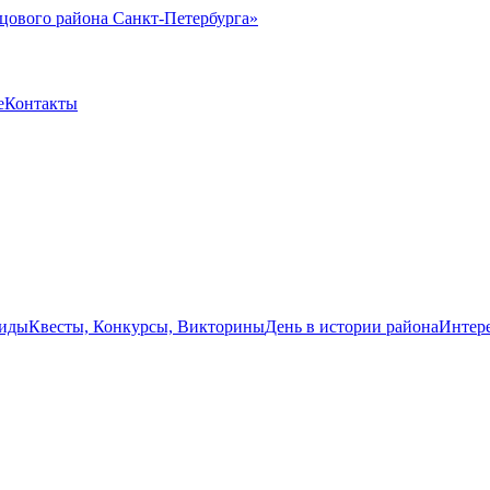
цового района Санкт-Петербурга»
е
Контакты
иды
Квесты, Конкурсы, Викторины
День в истории района
Интер