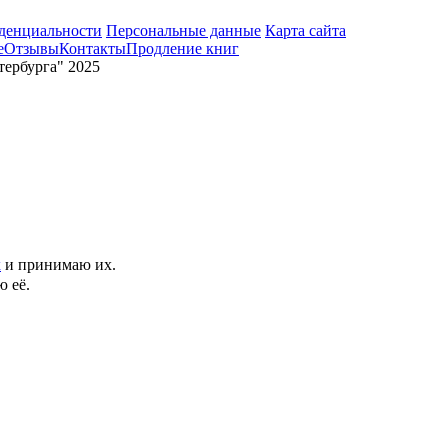
денциальности
Персональные данные
Карта сайта
е
Отзывы
Контакты
Продление книг
ербурга" 2025
х
и принимаю их.
 её.