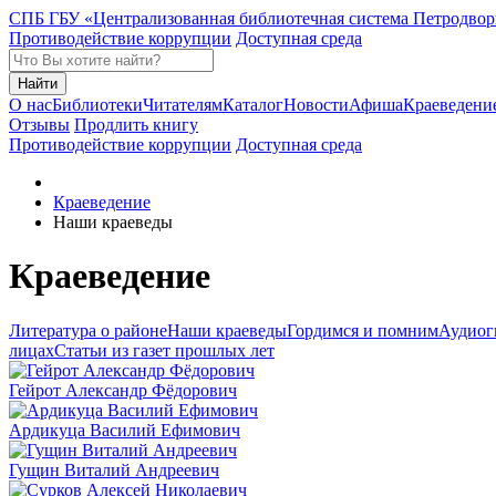
СПБ ГБУ «Централизованная библиотечная система Петродвор
Противодействие коррупции
Доступная среда
Найти
О нас
Библиотеки
Читателям
Каталог
Новости
Афиша
Краеведени
Отзывы
Продлить книгу
Противодействие коррупции
Доступная среда
Краеведение
Наши краеведы
Краеведение
Литература о районе
Наши краеведы
Гордимся и помним
Аудиог
лицах
Статьи из газет прошлых лет
Гейрот Александр Фёдорович
Ардикуца Василий Ефимович
Гущин Виталий Андреевич