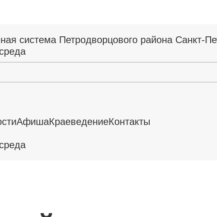
ная система Петродворцового района Санкт-Пе
среда
ости
Афиша
Краеведение
Контакты
среда