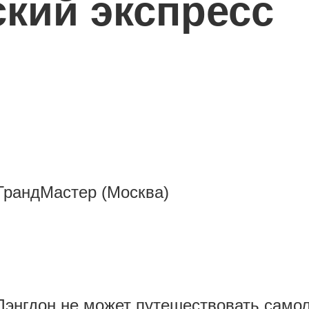
ский
экспресс
ГрандМастер (Москва)
энгдон не может путешествовать самол