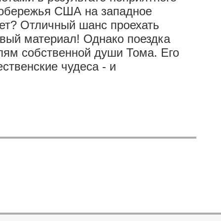
 побережья США на западное
нет? Отличный шанс проехать
овый материал! Однако поездка
лям собственной души Тома. Его
ственские чудеса - и