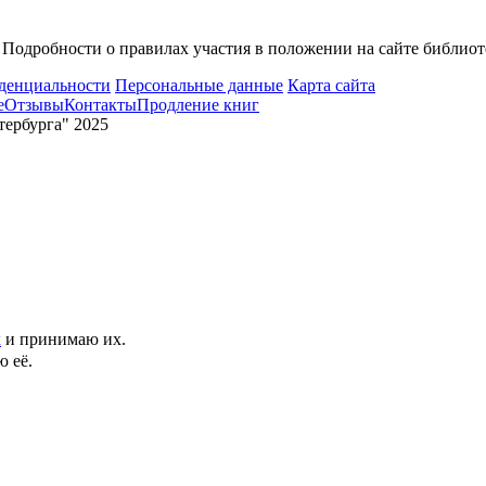
Подробности о правилах участия в положении на сайте библио
денциальности
Персональные данные
Карта сайта
е
Отзывы
Контакты
Продление книг
ербурга" 2025
х
и принимаю их.
 её.