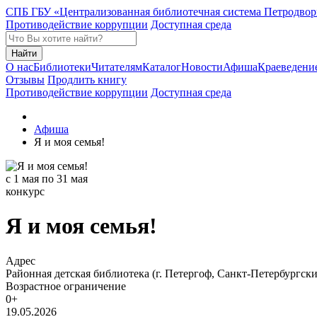
СПБ ГБУ «Централизованная библиотечная система Петродвор
Противодействие коррупции
Доступная среда
Найти
О нас
Библиотеки
Читателям
Каталог
Новости
Афиша
Краеведени
Отзывы
Продлить книгу
Противодействие коррупции
Доступная среда
Афиша
Я и моя семья!
с 1 мая по 31 мая
конкурс
Я
и моя семья!
Адрес
Районная детская библиотека (г. Петергоф, Санкт-Петербургский
Возрастное ограничение
0+
19.05.2026