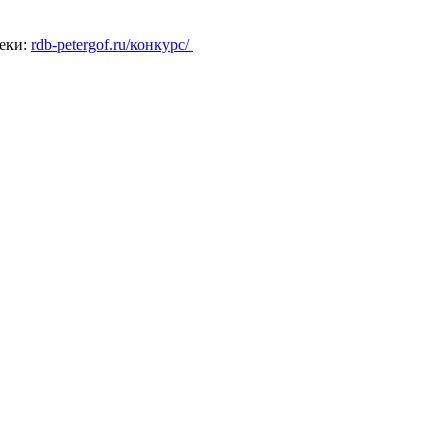
теки:
rdb-petergof.ru/конкурс/