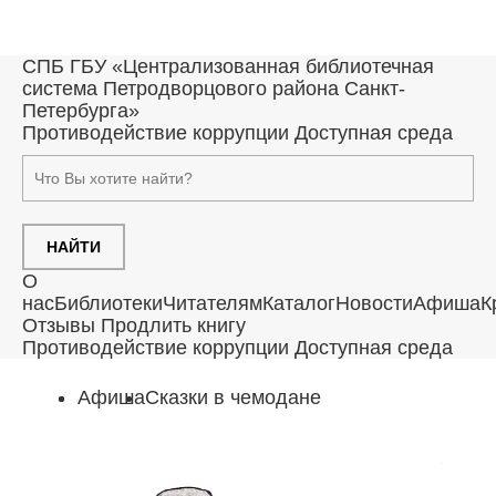
СПБ ГБУ «Централизованная библиотечная
система Петродворцового района Санкт-
Петербурга»
Противодействие коррупции
Доступная среда
НАЙТИ
О
нас
Библиотеки
Читателям
Каталог
Новости
Афиша
К
Отзывы
Продлить книгу
Противодействие коррупции
Доступная среда
Афиша
Сказки в чемодане